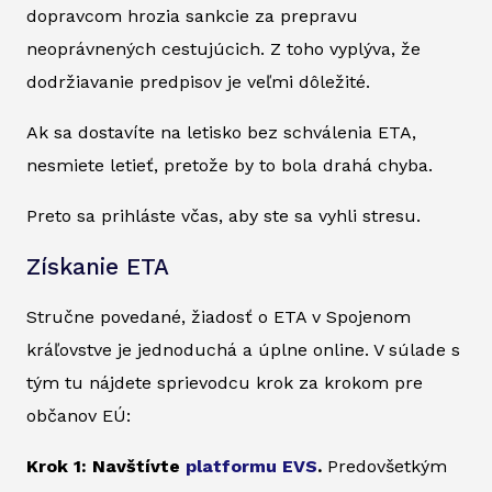
dopravcom hrozia sankcie za prepravu
neoprávnených cestujúcich. Z toho vyplýva, že
dodržiavanie predpisov je veľmi dôležité.
Ak sa dostavíte na letisko bez schválenia ETA,
nesmiete letieť, pretože by to bola drahá chyba.
Preto sa prihláste včas, aby ste sa vyhli stresu.
Získanie ETA
Stručne povedané, žiadosť o ETA v Spojenom
kráľovstve je jednoduchá a úplne online. V súlade s
tým tu nájdete sprievodcu krok za krokom pre
občanov EÚ:
Krok 1: Navštívte
platformu EVS
.
Predovšetkým