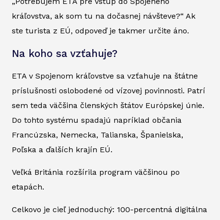
„Potrebujem ETA pre vstup do Spojeného
kráľovstva, ak som tu na dočasnej návšteve?“ Ak
ste turista z EÚ, odpoveď je takmer určite áno.
Na koho sa vzťahuje?
ETA v Spojenom kráľovstve sa vzťahuje na štátne
príslušnosti oslobodené od vízovej povinnosti. Patrí
sem teda väčšina členských štátov Európskej únie.
Do tohto systému spadajú napríklad občania
Francúzska, Nemecka, Talianska, Španielska,
Poľska a ďalších krajín EÚ.
Veľká Británia rozšírila program väčšinou po
etapách.
Celkovo je cieľ jednoduchý: 100-percentná digitálna