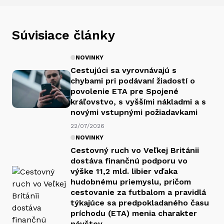
Súvisiace články
NOVINKY
Cestujúci sa vyrovnávajú s
chybami pri podávaní žiadostí o
povolenie ETA pre Spojené
kráľovstvo, s vyššími nákladmi a s
novými vstupnými požiadavkami
22/07/2026
NOVINKY
Cestovný ruch vo Veľkej Británii
dostáva finančnú podporu vo
výške 11,2 mld. libier vďaka
hudobnému priemyslu, pričom
cestovanie za futbalom a pravidlá
týkajúce sa predpokladaného času
príchodu (ETA) menia charakter
návštev