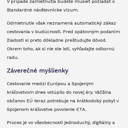
V prípade zamietnutia budete musieť požiadať o
štandardné návštevnícke vízum.
Odmietnutie však neznamená automatický zákaz
cestovania v budúcnosti. Pred opätovným podaním
žiadosti si preto dôkladne preštudujte dôvod.
Okrem toho, ak si nie ste istí, vyhľadajte odbornú
radu.
Záverečné myšlienky
Cestovanie medzi Európou a Spojeným
kráľovstvom dnes vstúpilo do novej éry. Väčšina
občanov EÚ teraz potrebuje na krátkodobý pobyt v
Spojenom kráľovstve povolenie ETA.
Proces je vo všeobecnosti jednoduchý, digitálny a