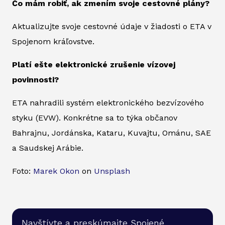
Čo mám robiť, ak zmením svoje cestovné plány?
Aktualizujte svoje cestovné údaje v žiadosti o ETA v
Spojenom kráľovstve.
Platí ešte elektronické zrušenie vízovej
povinnosti?
ETA nahradili systém elektronického bezvízového
styku (EVW). Konkrétne sa to týka občanov
Bahrajnu, Jordánska, Kataru, Kuvajtu, Ománu, SAE
a Saudskej Arábie.
Foto:
Marek Okon
on
Unsplash
Navštívte a preskúmajte Spojené