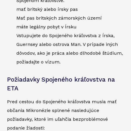
Spojenom kráľovstve.
mať britský alebo írsky pas
Mať pas britských zámorských území
máte legálny pobyt v Írsku
Vstupujete do Spojeného kráľovstva z Írska,
Guernsey alebo ostrova Man. V prípade iných
dôvodov, ako je práca alebo dlhodobé štúdium,
požiadajte o vízum.
Požiadavky Spojeného kráľovstva na
ETA
Pred cestou do Spojeného kráľovstva musia mať
občania Mikronézie splnené nasledujúce
požiadavky, ktoré im uľahčia bezproblémové
podanie žiadosti: