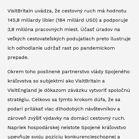
VisitBritain uvádza, že cestovný ruch má hodnotu
145,8 miliardy libier (184 miliárd USD) a podporuje
3,8 milióna pracovných miest. Účasť úradov na
veľkých cestovateľských podujatiach preto ilustruje
ich odhodlanie udržať rast po pandemickom
prepade.
Okrem toho posilnené partnerstvo vlády Spojeného
kráľovstva so subjektmi ako VisitBritain a
VisitEngland je dôkazom záväzku vytvoriť spoločnú
stratégiu. Celkovo sa týmto krokom dúfa, že sa
podarí prilákať viac dlhodobých návštevníkov a
zároveň zvýšiť výdavky na domáci cestovný ruch.
Napriek hospodárskej neistote Spojené kráľovstvo
upevňuje svoju pozíciu konkurencieschopnej a