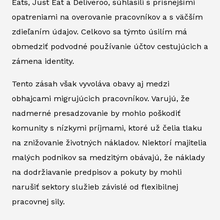
Eats, Just Eat a Deliveroo, súhlasili s prísnejšími
opatreniami na overovanie pracovníkov a s väčším
zdieľaním údajov. Celkovo sa týmto úsilím má
obmedziť podvodné používanie účtov cestujúcich a
zámena identity.
Tento zásah však vyvoláva obavy aj medzi
obhajcami migrujúcich pracovníkov. Varujú, že
nadmerné presadzovanie by mohlo poškodiť
komunity s nízkymi príjmami, ktoré už čelia tlaku
na znižovanie životných nákladov. Niektorí majitelia
malých podnikov sa medzitým obávajú, že náklady
na dodržiavanie predpisov a pokuty by mohli
narušiť sektory služieb závislé od flexibilnej
pracovnej sily.