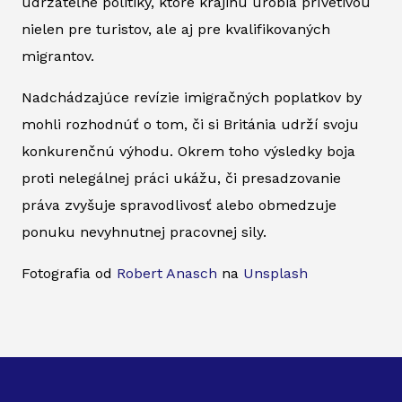
udržateľné politiky, ktoré krajinu urobia prívetivou
nielen pre turistov, ale aj pre kvalifikovaných
migrantov.
Nadchádzajúce revízie imigračných poplatkov by
mohli rozhodnúť o tom, či si Británia udrží svoju
konkurenčnú výhodu. Okrem toho výsledky boja
proti nelegálnej práci ukážu, či presadzovanie
práva zvyšuje spravodlivosť alebo obmedzuje
ponuku nevyhnutnej pracovnej sily.
Fotografia od
Robert Anasch
na
Unsplash