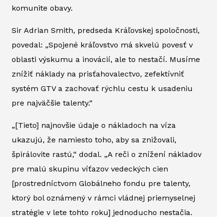
komunite obavy.
Sir Adrian Smith, predseda Kráľovskej spoločnosti,
povedal: „Spojené kráľovstvo má skvelú povesť v
oblasti výskumu a inovácií, ale to nestačí. Musíme
znížiť náklady na prisťahovalectvo, zefektívniť
systém GTV a zachovať rýchlu cestu k usadeniu
pre najväčšie talenty.“
„[Tieto] najnovšie údaje o nákladoch na víza
ukazujú, že namiesto toho, aby sa znižovali,
špirálovite rastú,“ dodal. „A reči o znížení nákladov
pre malú skupinu víťazov vedeckých cien
[prostredníctvom Globálneho fondu pre talenty,
ktorý bol oznámený v rámci vládnej priemyselnej
stratégie v lete tohto roku] jednoducho nestačia.