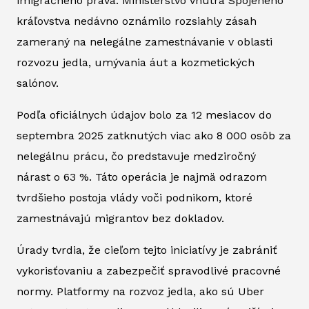
imigračného práva. Ministerstvo vnútra Spojeného
kráľovstva nedávno oznámilo rozsiahly zásah
zameraný na nelegálne zamestnávanie v oblasti
rozvozu jedla, umývania áut a kozmetických
salónov.
Podľa oficiálnych údajov bolo za 12 mesiacov do
septembra 2025 zatknutých viac ako 8 000 osôb za
nelegálnu prácu, čo predstavuje medziročný
nárast o 63 %. Táto operácia je najmä odrazom
tvrdšieho postoja vlády voči podnikom, ktoré
zamestnávajú migrantov bez dokladov.
Úrady tvrdia, že cieľom tejto iniciatívy je zabrániť
vykorisťovaniu a zabezpečiť spravodlivé pracovné
normy. Platformy na rozvoz jedla, ako sú Uber