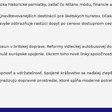
ka historické pamiatky, zatiaľ čo Miláno módu, financie 
jnavštevovanejších destinácií pre škótskych turistov. Oča
r navyše zdôrazňuje rastúci dopyt po cenovo dostupnom ce
sun v britskej doprave. Reformy vidieckej autobusovej do
lynulé európske spojenie. Okrem toho nové linky spoločno
pnosť a udržateľnosť. Spojené kráľovstvo sa naďalej zlepš
signalizujú dopravné prostredie, ktoré spĺňa moderné potr