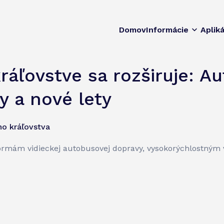
Domov
Informácie
Apliká
áľovstve sa rozširuje: Au
y a nové lety
ho kráľovstva
ormám vidieckej autobusovej dopravy, vysokorýchlostným 