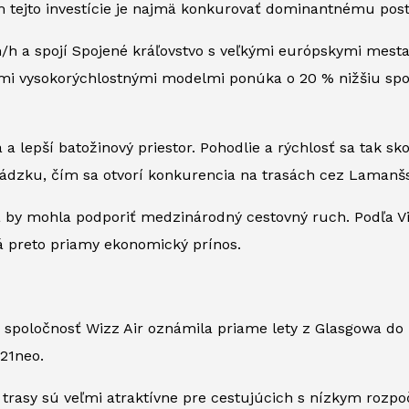
m tejto investície je najmä konkurovať dominantnému post
/h a spojí Spojené kráľovstvo s veľkými európskymi mesta
imi vysokorýchlostnými modelmi ponúka o 20 % nižšiu sp
 a lepší batožinový priestor. Pohodlie a rýchlosť sa tak 
ádzku, čím sa otvorí konkurencia na trasách cez Lamanšsk
 by mohla podporiť medzinárodný cestovný ruch. Podľa Visi
má preto priamy ekonomický prínos.
d spoločnosť Wizz Air oznámila priame lety z Glasgowa do
21neo.
 trasy sú veľmi atraktívne pre cestujúcich s nízkym rozpoč