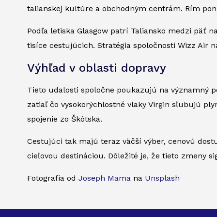
talianskej kultúre a obchodným centrám. Rím ponú
Podľa letiska Glasgow patrí Taliansko medzi päť na
tisíce cestujúcich. Stratégia spoločnosti Wizz Ai
Výhľad v oblasti dopravy
Tieto udalosti spoločne poukazujú na významný po
zatiaľ čo vysokorýchlostné vlaky Virgin sľubujú p
spojenie zo Škótska.
Cestujúci tak majú teraz väčší výber, cenovú dostu
cieľovou destináciou. Dôležité je, že tieto zmeny 
Fotografia od
Joseph Mama
na
Unsplash