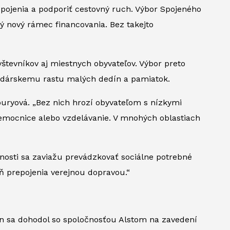
spojenia a podporiť cestovný ruch. Výbor Spojeného
ý nový rámec financovania. Bez takejto
števníkov aj miestnych obyvateľov. Výbor preto
podárskemu rastu malých dedín a pamiatok.
uryová. „Bez nich hrozí obyvateľom s nízkymi
emocnice alebo vzdelávanie. V mnohých oblastiach
nosti sa zaviažu prevádzkovať sociálne potrebné
eň prepojenia verejnou dopravou.“
in sa dohodol so spoločnosťou Alstom na zavedení