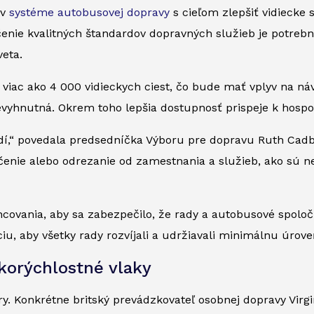
 v
systéme autobusovej dopravy
s cieľom zlepšiť vidiecke 
enie kvalitných štandardov dopravných služieb je potrebn
eta.
iac ako 4 000 vidieckych ciest, čo bude mať vplyv na náv
nevyhnutná. Okrem toho lepšia dostupnosť prispeje k hos
dí,“ povedala predsedníčka Výboru pre dopravu Ruth Cadb
enie alebo odrezanie od zamestnania a služieb, ako sú n
covania, aby sa zabezpečilo, že rady a autobusové spoloč
ciu, aby všetky rady rozvíjali a udržiavali minimálnu úrov
korýchlostné vlaky
y. Konkrétne britský prevádzkovateľ osobnej dopravy Virg