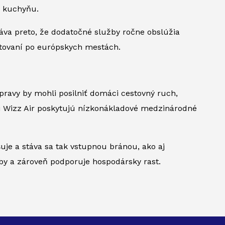
a kuchyňu.
káva preto, že dodatočné služby ročne obslúžia
stovaní po európskych mestách.
pravy by mohli posilniť domáci cestovný ruch,
sti Wizz Air poskytujú nízkonákladové medzinárodné
uje a stáva sa tak vstupnou bránou, ako aj
eby a zároveň podporuje hospodársky rast.