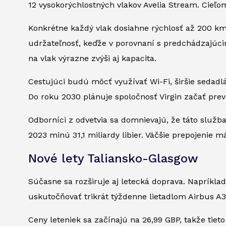
12 vysokorýchlostných vlakov Avelia Stream. Cieľo
Konkrétne každý vlak dosiahne rýchlosť až 200 km
udržateľnosť, keďže v porovnaní s predchádzajúc
na vlak výrazne zvýši aj kapacita.
Cestujúci budú môcť využívať Wi-Fi, širšie sedadlá
Do roku 2030 plánuje spoločnosť Virgin začať prev
Odborníci z odvetvia sa domnievajú, že táto služba
2023 minú 31,1 miliardy libier. Väčšie prepojenie 
Nové lety Taliansko-Glasgow
Súčasne sa rozširuje aj letecká doprava. Napríkla
uskutočňovať trikrát týždenne lietadlom Airbus A3
Ceny leteniek sa začínajú na 26,99 GBP, takže tieto