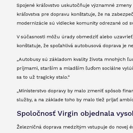
Spojené kráľovstvo uskutočňuje významné zmeny
kráľovstva pre dopravu konštatuje, že na zabezpeč
modernizácie sú vidiecke komunity odrezané od sv
V súčasnosti môžu úrady obmedziť alebo uzavrieť v
konštatuje, že spoľahlivá autobusová doprava je 
„Autobusy sú základom kvality života mnohých ľu
príjmami, starším a mladším ľuďom sociálne vylúč
sa to už tragicky stalo.“
„Ministerstvo dopravy by malo zmeniť spôsob finan
služby, a na základe toho by malo tiež prijať ambí
Spoločnosť Virgin objednala vyso
Železničná doprava medzitým vstupuje do novej ér