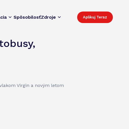
cia
Spôsobilosť
Zdroje
Aplikuj Teraz
tobusy,
vlakom Virgin a novým letom