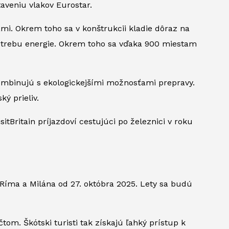
aveniu vlakov Eurostar.
mi. Okrem toho sa v konštrukcii kladie dôraz na
otrebu energie. Okrem toho sa vďaka 900 miestam
skombinujú s ekologickejšími možnosťami prepravy.
ý prieliv.
tBritain príjazdoví cestujúci po železnici v roku
 Ríma a Milána od 27. októbra 2025. Lety sa budú
tom. Škótski turisti tak získajú ľahký prístup k