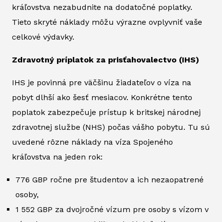
kráľovstva nezabudnite na dodatočné poplatky.
Tieto skryté náklady môžu výrazne ovplyvniť vaše
celkové výdavky.
Zdravotný príplatok za prisťahovalectvo (IHS)
IHS je povinná pre väčšinu žiadateľov o víza na
pobyt dlhší ako šesť mesiacov. Konkrétne tento
poplatok zabezpečuje prístup k britskej národnej
zdravotnej službe (NHS) počas vášho pobytu. Tu sú
uvedené rôzne náklady na víza Spojeného
kráľovstva na jeden rok:
776 GBP ročne pre študentov a ich nezaopatrené
osoby,
1 552 GBP za dvojročné vízum pre osoby s vízom v