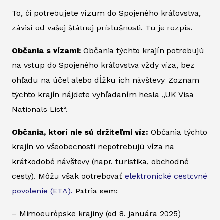
To, či potrebujete vízum do Spojeného kráľovstva,
závisí od vašej štátnej príslušnosti. Tu je rozpis:
Občania s vízami:
Občania týchto krajín potrebujú
na vstup do Spojeného kráľovstva vždy víza, bez
ohľadu na účel alebo dĺžku ich návštevy. Zoznam
týchto krajín nájdete vyhľadaním hesla „UK Visa
Nationals List“.
Občania, ktorí nie sú držiteľmi víz:
Občania týchto
krajín vo všeobecnosti nepotrebujú víza na
krátkodobé návštevy (napr. turistika, obchodné
cesty). Môžu však potrebovať
elektronické cestovné
povolenie (ETA).
Patria sem:
– Mimoeurópske krajiny (od 8. januára 2025)